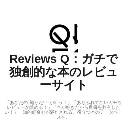
コ
ン
テ
ン
ツ
へ
ス
Reviews Q：ガチで
キ
ッ
独創的な本のレビュ
プ
ーサイト
「あなたの"知りたい"が叶う！」「ありふれてないガチな
レビューが読める！」「本が好きだから良書を共有した
い！」 知的好奇心が満たされる、役立つ本のデータベー
スを。