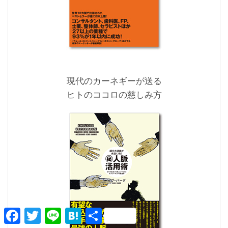
現代のカーネギーが送る
ヒトのココロの慈しみ方
F
T
L
H
共
a
w
i
a
有
c
i
n
t