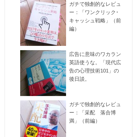
ガチで独創的なレビュ
ー：「ワンクリック･
キャッシュ戦略」（前
編）
広告に意味のワカラン
英語使うな。「現代広
告の心理技術101」の
後日談。
ガチで独創的なレビュ
ー：「采配 落合博
満」（前編）