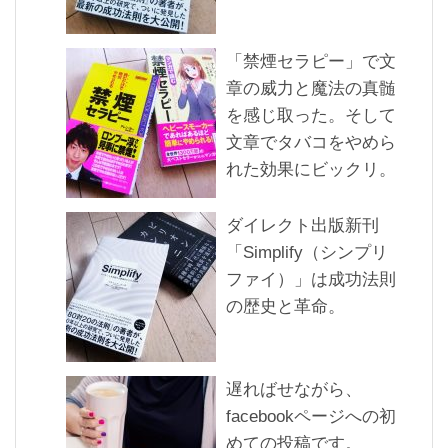
「禁煙セラピー」で文
章の威力と魔法の真髄
を感じ取った。そして
文章でタバコをやめら
れた効果にビックリ。
ダイレクト出版新刊
「Simplify（シンプリ
ファイ）」は成功法則
の歴史と革命。
遅ればせながら、
facebookページへの初
めての投稿です。