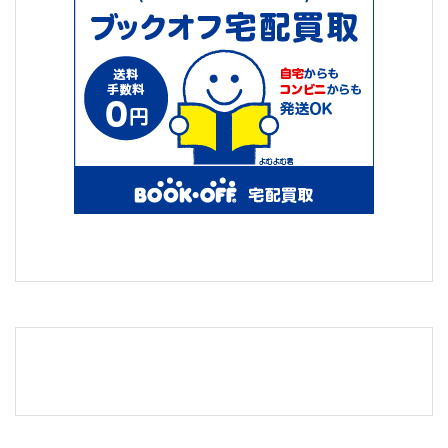
か
ら
読
む
本。”