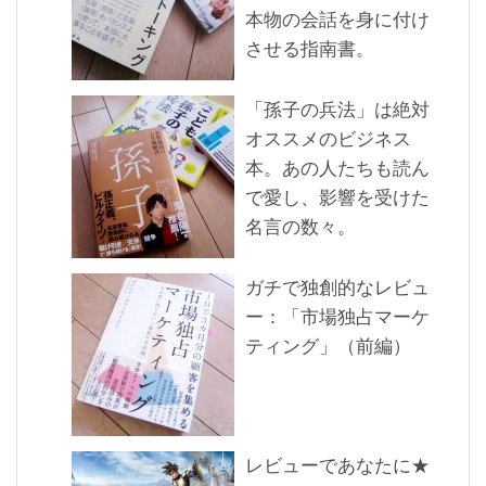
本物の会話を身に付け
させる指南書。
「孫子の兵法」は絶対
オススメのビジネス
本。あの人たちも読ん
で愛し、影響を受けた
名言の数々。
ガチで独創的なレビュ
ー：「市場独占マーケ
ティング」（前編）
レビューであなたに★