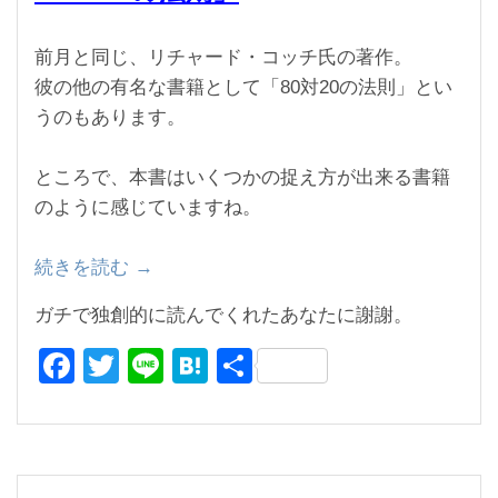
前月と同じ、リチャード・コッチ氏の著作。
彼の他の有名な書籍として「80対20の法則」とい
うのもあります。
ところで、本書はいくつかの捉え方が出来る書籍
のように感じていますね。
続きを読む
“ダ
→
イ
ガチで独創的に読んでくれたあなたに謝謝。
レ
F
T
Li
H
共
ク
ト
a
wi
n
at
有
出
c
tt
e
e
版
e
er
n
新