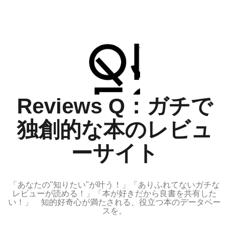
コ
ン
テ
ン
ツ
へ
ス
Reviews Q：ガチで
キ
ッ
独創的な本のレビュ
プ
ーサイト
「あなたの"知りたい"が叶う！」「ありふれてないガチな
レビューが読める！」「本が好きだから良書を共有した
い！」 知的好奇心が満たされる、役立つ本のデータベー
スを。