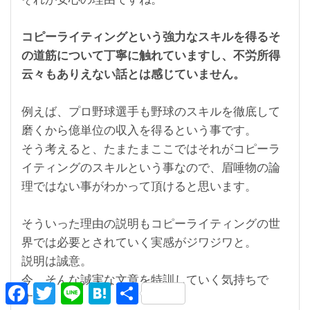
コピーライティングという強力なスキルを得るそ
の道筋について丁寧に触れていますし、不労所得
云々もありえない話とは感じていません。
例えば、プロ野球選手も野球のスキルを徹底して
磨くから億単位の収入を得るという事です。
そう考えると、たまたまここではそれがコピーラ
イティングのスキルという事なので、眉唾物の論
理ではない事がわかって頂けると思います。
そういった理由の説明もコピーライティングの世
界では必要とされていく実感がジワジワと。
説明は誠意。
今、そんな誠実な文章を特訓していく気持ちで
F
T
L
H
共
す。
a
w
i
a
有
c
i
n
t