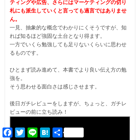
ティングや広告、さらにはマーケティングの切り
札にも派生していくと言っても過言ではありませ
ん。
一見、抽象的な概念でわかりにくそうですが、知
れば知るほど強固な土台となり得ます。
一方でいくら勉強しても足りないくらいに思わせ
るものです。
ひとまず読み進めて、本書でより良い伝え方の勉
強を。
そう思わせる面白さは感じさせます。
後日ガチレビューをしますが、
ちょっと、ガチレ
ビューの前に立ち読み！
F
T
L
H
共
a
w
i
a
有
c
i
n
t