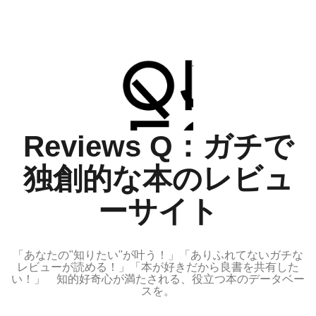
コ
ン
テ
ン
ツ
へ
ス
Reviews Q：ガチで
キ
ッ
独創的な本のレビュ
プ
ーサイト
「あなたの"知りたい"が叶う！」「ありふれてないガチな
レビューが読める！」「本が好きだから良書を共有した
い！」 知的好奇心が満たされる、役立つ本のデータベー
スを。