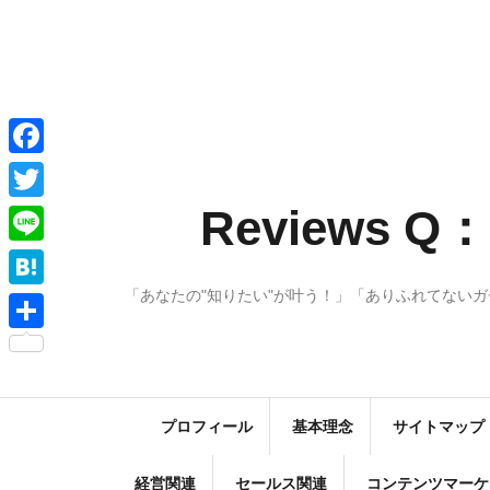
コ
ン
テ
ン
ツ
へ
F
ス
a
Reviews
T
キ
c
w
ッ
L
e
プ
i
i
「あなたの"知りたい"が叶う！」「ありふれてない
H
b
t
n
a
o
共
t
e
t
o
有
e
e
k
r
プロフィール
基本理念
サイトマップ
n
a
経営関連
セールス関連
コンテンツマーケ