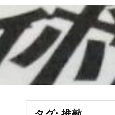
タグ:
推敲