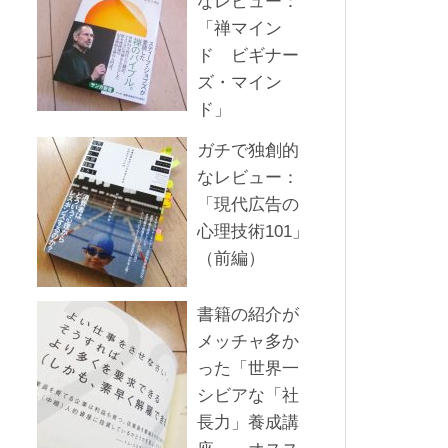
なレビュー：
「禅マイン
ド ビギナー
ズ・マイン
ド」
ガチで独創的
なレビュー：
「現代広告の
心理技術101」
（前編）
書籍の紹介が
メッチャ多か
った「世界一
シビアな「社
長力」養成講