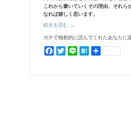
これから書いていくその理由、それら
なれば嬉しく思います。
続きを読む
“こ
→
ん
ガチで独創的に読んでくれたあなたに
な
F
T
Li
H
共
方
法
a
wi
n
at
有
で
c
tt
e
e
レ
e
er
n
ビ
b
a
ュ
o
ー
を
o
書
k
く
に