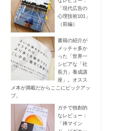
なレビュー：
「現代広告の
心理技術101」
（前編）
書籍の紹介が
メッチャ多か
った「世界一
シビアな「社
長力」養成講
座」。オスス
メ本が満載だからここにピックアッ
プ。
ガチで独創的
なレビュー：
「禅マイン