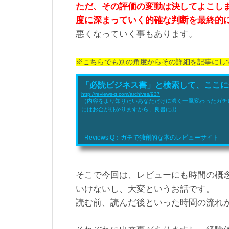
ただ、その評価の変動は決してよこし
度に深まっていく的確な判断を最終的
悪くなっていく事もあります。
※こちらでも別の角度からその詳細を記事にし
「必読ビジネス書」と検索して、ここに来
http://reviews-q.com/archives/937
（内容をより知りたいあなただけに濃く一風変わったガチ
にはお金が掛かりますから、良書に出...
Reviews Q：ガチで独創的な本のレビューサイト
そこで今回は、レビューにも時間の概
いけないし、大変というお話です。
読む前、読んだ後といった時間の流れ