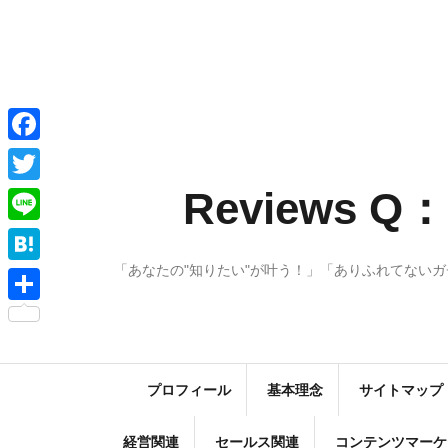
コ
ン
テ
ン
ツ
へ
F
ス
a
Reviews
T
キ
c
w
ッ
L
e
プ
i
i
「あなたの"知りたい"が叶う！」「ありふれてない
H
b
t
n
a
o
共
t
e
t
o
有
e
e
k
r
プロフィール
基本理念
サイトマップ
n
a
経営関連
セールス関連
コンテンツマーケ