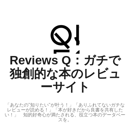
コ
ン
テ
ン
ツ
へ
ス
Reviews Q：ガチで
キ
ッ
独創的な本のレビュ
プ
ーサイト
「あなたの"知りたい"が叶う！」「ありふれてないガチな
レビューが読める！」「本が好きだから良書を共有した
い！」 知的好奇心が満たされる、役立つ本のデータベー
スを。