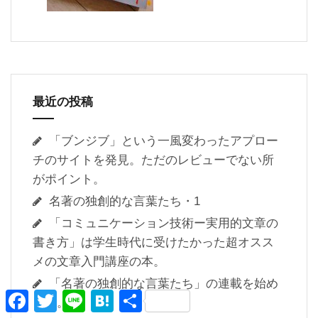
最近の投稿
「ブンジブ」という一風変わったアプロー
チのサイトを発見。ただのレビューでない所
がポイント。
名著の独創的な言葉たち・1
「コミュニケーション技術ー実用的文章の
書き方」は学生時代に受けたかった超オスス
メの文章入門講座の本。
「名著の独創的な言葉たち」の連載を始め
F
T
L
H
共
ます。
a
w
i
a
有
c
i
n
t