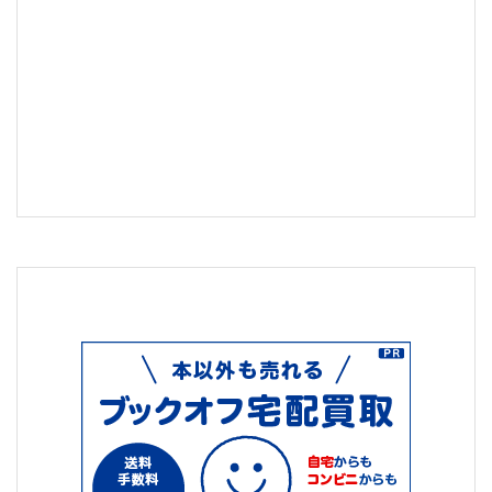
k
ジ
タ
ル
対
面
営
業
SCREEN
to
SCREEN
Selling」
（後
編）”