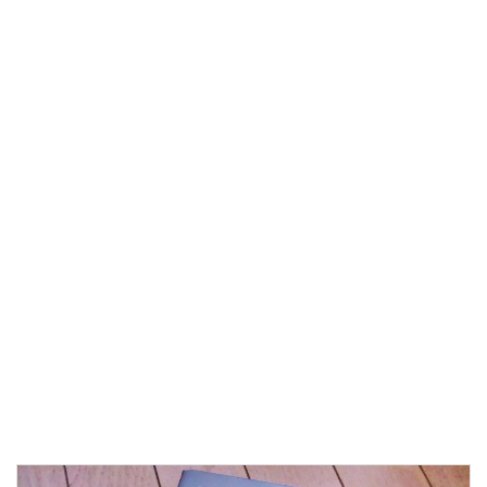
魔
の
マ
ー
ケ
テ
ィ
ン
グ
タ
バ
コ
産
業
が
語
っ