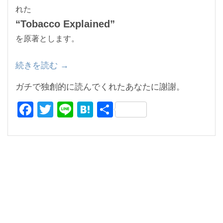
れた
“Tobacco Explained”
を原著とします。
続きを読む
“ガ
→
チ
ガチで独創的に読んでくれたあなたに謝謝。
で
F
T
Li
H
共
独
創
a
wi
n
at
有
的
c
tt
e
e
な
e
er
n
レ
b
a
ビ
o
ュ
ー：
o
「悪
k