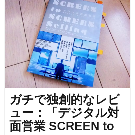
た
真
実」
（前
編）”
ガチで独創的なレビ
ュー：「デジタル対
面営業 SCREEN to