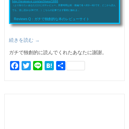
http://reviews-q.com/archives/1886
（より知りたいあなただけにガチレビュー。所要時間は前・後編で各々約3～4分です。どこから読ん
でも、流し読みもOKです。）こちらの記事でまず最初に触れま...
Reviews Q：ガチで独創的な本のレビューサイト
続きを読む
“ガ
→
チ
ガチで独創的に読んでくれたあなたに謝謝。
で
F
T
Li
H
共
独
創
a
wi
n
at
有
的
c
tt
e
e
な
e
er
n
レ
b
a
ビ
o
ュ
ー：
o
「デ