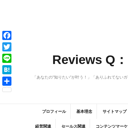
コ
ン
テ
ン
ツ
へ
F
ス
a
Reviews
T
キ
c
w
ッ
L
e
プ
i
i
「あなたの"知りたい"が叶う！」「ありふれてない
H
b
t
n
a
o
共
t
e
t
o
有
e
e
k
r
プロフィール
基本理念
サイトマップ
n
a
経営関連
セールス関連
コンテンツマーケ