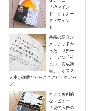
なレビュー：
「禅マイン
ド ビギナー
ズ・マイン
ド」
書籍の紹介が
メッチャ多か
った「世界一
シビアな「社
長力」養成講
座」。オスス
メ本が満載だからここにピックアッ
プ。
ガチで独創的
なレビュー：
「現代広告の