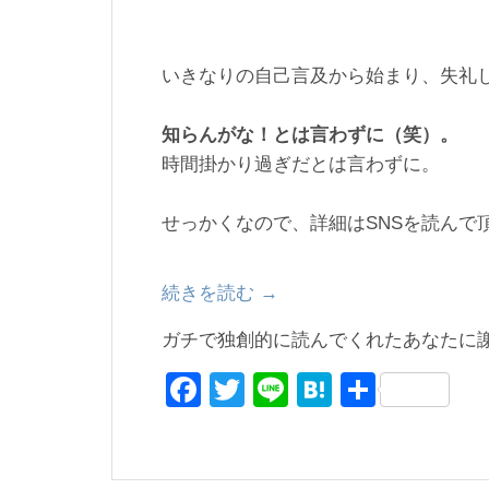
いきなりの自己言及から始まり、失礼
知らんがな！とは言わずに（笑）。
時間掛かり過ぎだとは言わずに。
せっかくなので、詳細はSNSを読んで
続きを読む
“遅
→
れ
ガチで独創的に読んでくれたあなたに
ば
F
T
Li
H
共
せ
な
a
wi
n
at
有
が
c
tt
e
e
ら、