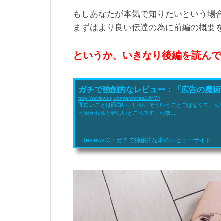
もしあなたが本気で知りたいという場
まずはより良い伝達の為に前編の概要
というか、いきなり後編を読んで
ガチで独創的なレビュー：「広告の魔術
http://reviews-q.com/archives/10474
面白いことは面白い。いや、そういうことではなくて、広
う聞かれると難しいところです。何故...
Reviews Q：ガチで独創的な本のレビューサイト