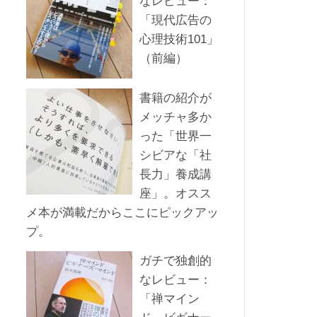
なレビュー：
「現代広告の
心理技術101」
（前編）
書籍の紹介が
メッチャ多か
った「世界一
シビアな「社
長力」養成講
座」。オスス
メ本が満載だからここにピックアッ
プ。
ガチで独創的
なレビュー：
「禅マイン