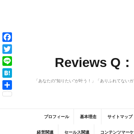
コ
ン
テ
ン
ツ
へ
F
ス
a
Reviews
T
キ
c
w
ッ
L
e
プ
i
i
「あなたの"知りたい"が叶う！」「ありふれてない
H
b
t
n
a
o
共
t
e
t
o
有
e
e
k
r
プロフィール
基本理念
サイトマップ
n
a
経営関連
セールス関連
コンテンツマーケ