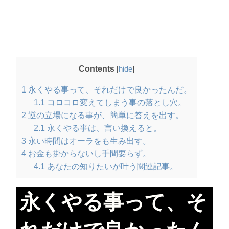
Contents
[
hide
]
1
永くやる事って、それだけで良かったんだ。
1.1
コロコロ変えてしまう事の落とし穴。
2
逆の立場になる事が、簡単に答えを出す。
2.1
永くやる事は、言い換えると。
3
永い時間はオーラをも生み出す。
4
お金も掛からないし手間要らず。
4.1
あなたの知りたいが叶う関連記事。
永くやる事って、そ