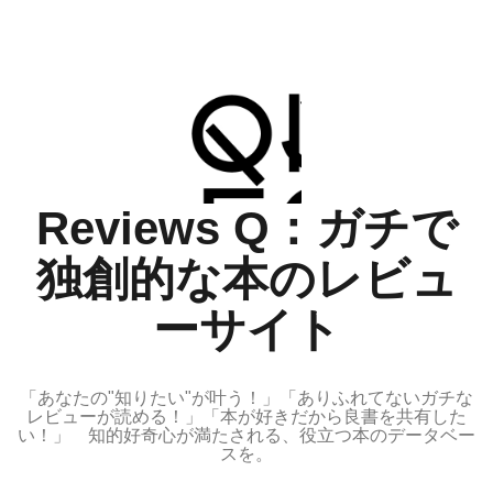
コ
ン
テ
ン
ツ
へ
ス
Reviews Q：ガチで
キ
ッ
独創的な本のレビュ
プ
ーサイト
「あなたの"知りたい"が叶う！」「ありふれてないガチな
レビューが読める！」「本が好きだから良書を共有した
い！」 知的好奇心が満たされる、役立つ本のデータベー
スを。