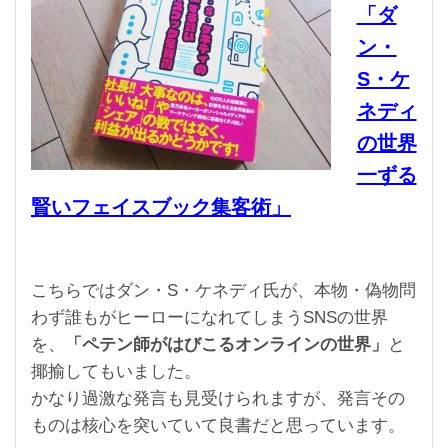
「ダ
ン・
S・ケ
ネディ
の世界
一ずる
賢いフェイスブック集客術」
こちらではダン・S・ケネディ氏が、本物・偽物問
わず誰もがヒーローになれてしまうSNSの世界
を、
「ペテン師がはびこるオンラインの世界」
と
揶揄してもいました。
かなり過激な発言も見受けられますが、発言その
ものは核心を突いていて良書だと思っています。