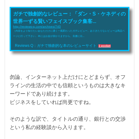
ガチで独創的なレビュー：「ダン・S・ケネディの
世界一ずる賢いフェイスブック集客...
http://reviews-q.com/archives/740
（内容をより知りたいあなただけに濃く一風変わったガチレビュー。ありきたりなレビューは商品ペ
ージに行って下さい。本にはお金が掛かりますから、良書に出...
Reviews Q：ガチで独創的な本のレビューサイト
1 pocket
勿論、インターネット上だけにとどまらず、オフ
ラインの生活の中でも信頼というものは大きなキ
ーワードであり続けます。
ビジネスをしていれば尚更ですね。
そのような訳で、タイトルの通り、銀行との交渉
という私の経験談から入ります。