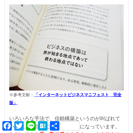
※参考文献：
「インターネットビジネスマニフェスト 完全
版」
いろいろな手法で、信頼構築というのが叫ばれて
F
T
L
H
共
います。私自身にとっても勉強になっています。
a
w
i
a
有
c
i
n
t