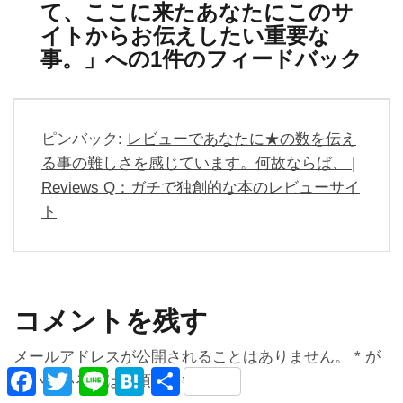
て、ここに来たあなたにこのサ
ョ
イトからお伝えしたい重要な
ン
事。
」への1件のフィードバック
ピンバック:
レビューであなたに★の数を伝え
る事の難しさを感じています。何故ならば、 |
Reviews Q：ガチで独創的な本のレビューサイ
ト
コメントを残す
メールアドレスが公開されることはありません。
*
が
F
T
L
H
共
付いている欄は必須項目です
a
w
i
a
有
c
i
n
t