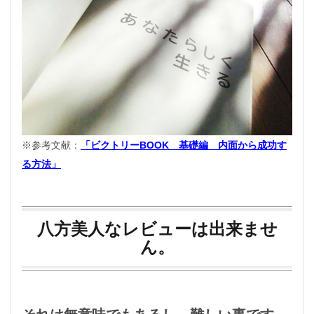
※参考文献：
「ビクトリーBOOK 基礎編 内面から成功す
る方法」
八方美人なレビューは出来ませ
ん。