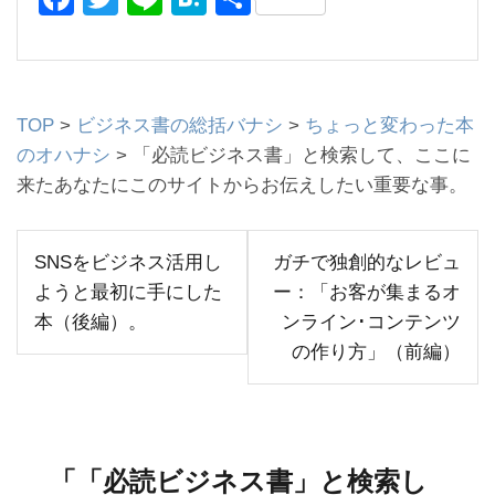
a
wi
n
at
有
c
tt
e
e
e
er
n
TOP
>
ビジネス書の総括バナシ
>
ちょっと変わった本
b
a
のオハナシ
>
「必読ビジネス書」と検索して、ここに
o
来たあなたにこのサイトからお伝えしたい重要な事。
o
k
投
SNSをビジネス活用し
ガチで独創的なレビュ
ようと最初に手にした
ー：「お客が集まるオ
稿
本（後編）。
ンライン･コンテンツ
ナ
の作り方」（前編）
ビ
ゲ
ー
「
「必読ビジネス書」と検索し
シ