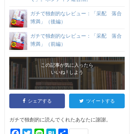
ガチで独創的なレビュー：「采配 落合
博満」（後編）
ガチで独創的なレビュー：「采配 落合
博満」（前編）
この記事が気に入ったら
いいね ! しよう
シェアする
ツイートする
ガチで独創的に読んでくれたあなたに謝謝。
F
T
Li
H
共