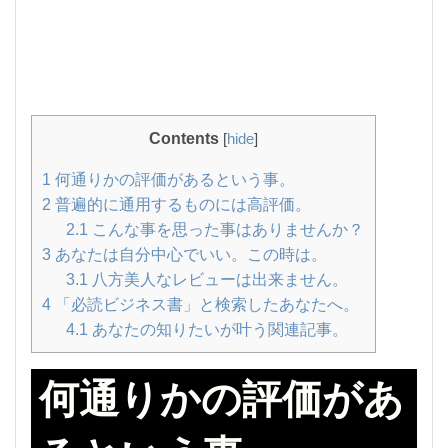
Contents
[
hide
]
1
何通りかの評価があるという事。
2
普遍的に通用するものには高評価。
2.1
こんな事を思った事はありませんか？
3
あなたは自分中心でいい。この時は。
3.1
八方美人なレビューは出来ません。
4
「必読ビジネス書」と検索したあなたへ。
4.1
あなたの知りたいが叶う関連記事。
何通りかの評価があ