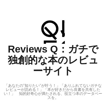
コ
ン
テ
ン
ツ
へ
ス
Reviews Q：ガチで
キ
ッ
独創的な本のレビュ
プ
ーサイト
「あなたの"知りたい"が叶う！」「ありふれてないガチな
レビューが読める！」「本が好きだから良書を共有した
い！」 知的好奇心が満たされる、役立つ本のデータベー
スを。