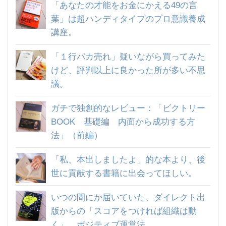
「あなたの才能をお金にかえる49の言
葉」は超ハンディタイプのプロ意識養成
講座。
「１行バカ売れ」疑いながら買ってみた
けど、評判以上に良かった所が多い不思
議。
ガチで独創的なレビュー：「ビクトリー
BOOK 基礎編 内面から成功する方
法」（前編）
「私、本出しましたよ」的な本より、後
世に貢献する書籍に出会ってほしい。
いつの間にか届いていた、ダイレクト出
版からの「スコアをつければ組織は動
く」。ポジティブ運営法。