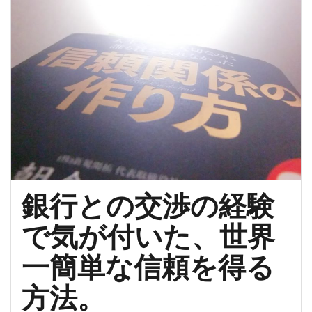
o
ュ
ー：
o
「秘・
k
人
脈
活
用
術」
（前
編）”
銀行との交渉の経験
で気が付いた、世界
一簡単な信頼を得る
方法。