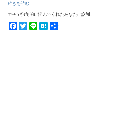
続きを読む
“銀
→
行
ガチで独創的に読んでくれたあなたに謝謝。
と
F
T
Li
H
共
の
交
a
wi
n
at
有
渉
c
tt
e
e
の
e
er
n
経
b
a
験
o
で
気
o
が
k
付
い
た、
世
界