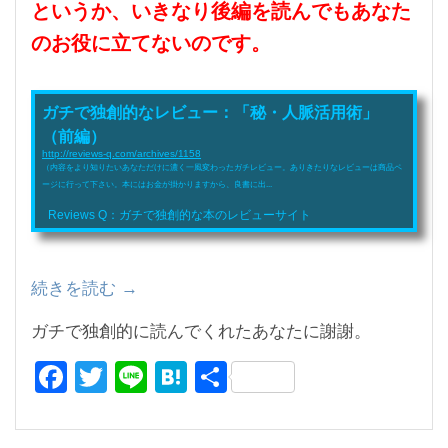
というか、いきなり後編を読んでもあなた
のお役に立てないのです。
ガチで独創的なレビュー：「秘・人脈活用術」
（前編）
http://reviews-q.com/archives/1158
（内容をより知りたいあなただけに濃く一風変わったガチレビュー。ありきたりなレビューは商品ペ
ージに行って下さい。本にはお金が掛かりますから、良書に出...
Reviews Q：ガチで独創的な本のレビューサイト
続きを読む
“ガ
→
チ
ガチで独創的に読んでくれたあなたに謝謝。
で
F
T
Li
H
共
独
創
a
wi
n
at
有
的
c
tt
e
e