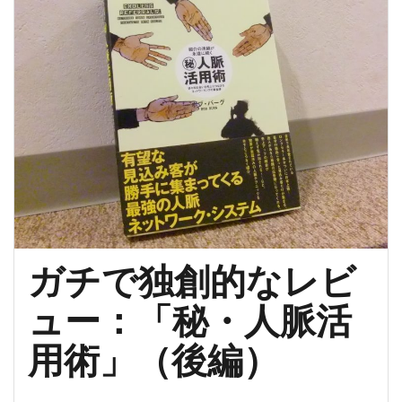
ス
ス
メ
本
が
満
載
だ
か
ら
こ
こ
ガチで独創的なレビ
に
ュー：「秘・人脈活
ピ
ッ
用術」（後編）
ク
ア