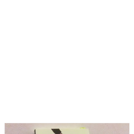
た
「世
界
一
シ
ビ
ア
な
「社
長
力」
養
成
講
座」。
オ