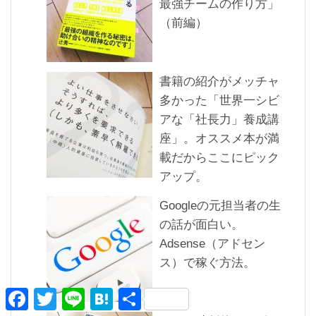
最強チームの作り方」
（前編）
書籍の紹介がメッチャ
多かった「世界一シビ
アな「社長力」養成講
座」。オススメ本が満
載だからここにピック
アップ。
Googleの元担当者の生
の話が面白い。
Adsense（アドセン
ス）で稼ぐ方法。
F
T
L
H
共
a
w
i
a
有
c
i
n
t