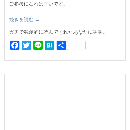
ご参考になれば幸いです。
続きを読む
“ダ
→
イ
ガチで独創的に読んでくれたあなたに謝謝。
レ
F
T
Li
H
共
ク
ト
a
wi
n
at
有
出
c
tt
e
e
版
e
er
n
の
b
a
回
o
し
者
o
で
k
は
な
い