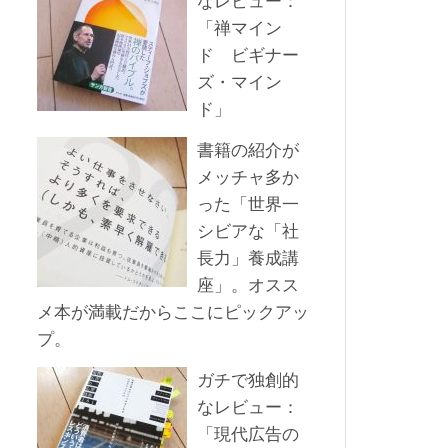
なレビュー：
「禅マイン
ド ビギナー
ズ・マイン
ド」
書籍の紹介が
メッチャ多か
った「世界一
シビアな「社
長力」養成講
座」。オスス
メ本が満載だからここにピックアッ
プ。
ガチで独創的
なレビュー：
「現代広告の