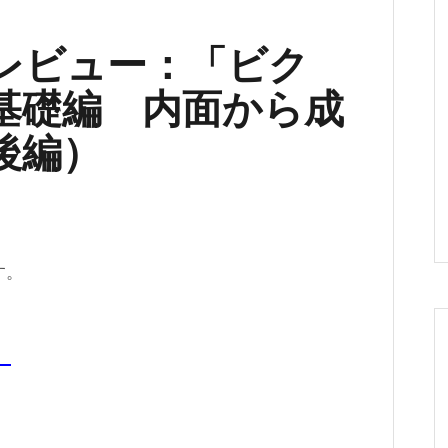
レビュー：「ビク
 基礎編 内面から成
後編）
す。
。