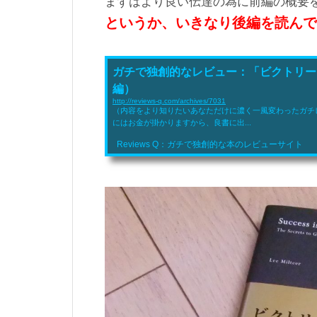
まずはより良い伝達の為に前編の概要
というか、いきなり後編を読んで
ガチで独創的なレビュー：「ビクトリー
編）
http://reviews-q.com/archives/7031
（内容をより知りたいあなただけに濃く一風変わったガチ
にはお金が掛かりますから、良書に出...
Reviews Q：ガチで独創的な本のレビューサイト