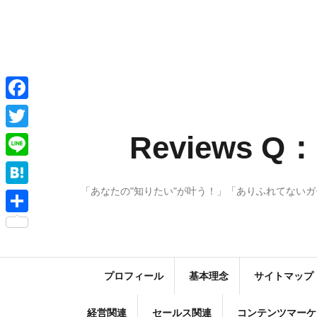
コ
ン
テ
ン
ツ
へ
F
ス
a
Reviews
T
キ
c
w
ッ
L
e
プ
i
i
「あなたの"知りたい"が叶う！」「ありふれてない
H
b
t
n
a
o
共
t
e
t
o
有
e
e
k
r
プロフィール
基本理念
サイトマップ
n
a
経営関連
セールス関連
コンテンツマーケ