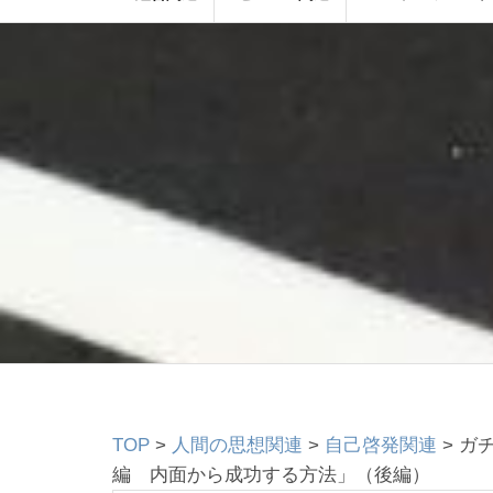
TOP
>
人間の思想関連
>
自己啓発関連
>
ガ
編 内面から成功する方法」（後編）